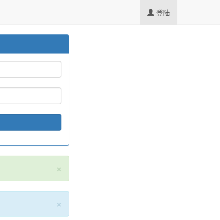
登陆
×
×